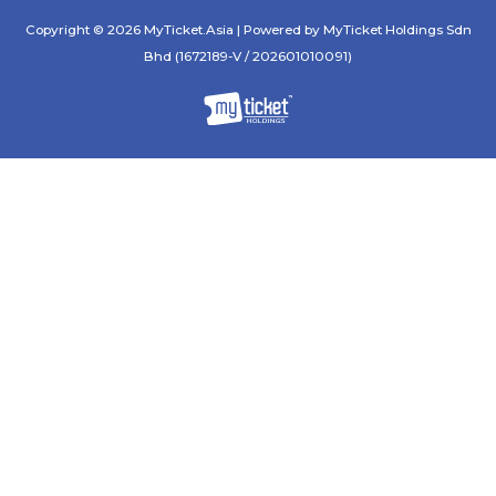
Copyright © 2026 MyTicket.Asia | Powered by MyTicket Holdings Sdn
Bhd (1672189-V / 202601010091)