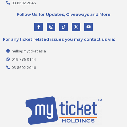
03 8602 2046
Follow Us for Updates, Giveaways and More
F
I
T
X
Y
a
n
i
-
o
c
s
k
t
u
e
t
t
w
t
For any ticket related issues you may contact us via:
b
a
o
i
u
o
g
k
t
b
o
r
t
e
hello@myticket.asia
k
a
e
-
m
r
019 786 0144
f
03 8602 2046